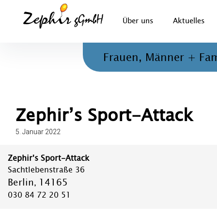
Inhalte
überspringen
Zephir gGmbH
Über uns
Aktuelles
Beratung, Therapie und ambulante Hilfen für Kinder, 
Frauen, Männer + Fam
Zephir’s Sport-Attack
5. Januar 2022
Zephir's Sport-Attack
Sachtlebenstraße 36
Berlin
14165
,
030 84 72 20 51