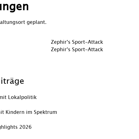
ungen
altungsort geplant.
Vorheriger
Zephir's Sport-Attack
Beitrag
Nächster
Zephir's Sport-Attack
Beitrag
iträge
mit Lokalpolitik
it Kindern im Spektrum
hlights 2026