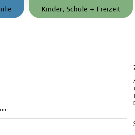
ilie
Kinder, Schule + Freizeit
..