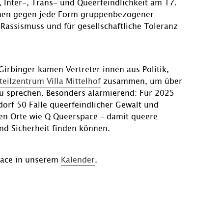
 Inter-, Trans- und Queerfeindlichkeit am 17.
ichen gegen jede Form gruppenbezogener
assismuss und für gesellschaftliche Toleranz
irbinger kamen Vertreter:innen aus Politik,
teilzentrum Villa Mittelhof
zusammen, um über
zu sprechen. Besonders alarmierend: Für 2025
dorf 50 Fälle queerfeindlicher Gewalt und
iben Orte wie Q Queerspace – damit queere
nd Sicherheit finden können.
pace in unserem
Kalender
.