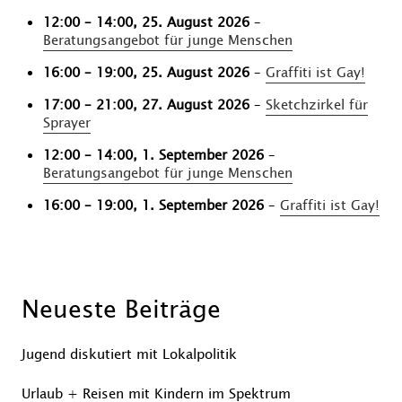
12:00
–
14:00
,
25. August 2026
–
Beratungsangebot für junge Menschen
16:00
–
19:00
,
25. August 2026
–
Graffiti ist Gay!
17:00
–
21:00
,
27. August 2026
–
Sketchzirkel für
Sprayer
12:00
–
14:00
,
1. September 2026
–
Beratungsangebot für junge Menschen
16:00
–
19:00
,
1. September 2026
–
Graffiti ist Gay!
Beitragsnavigation
Vorheriger
Nächster
Beitrag
Beitrag
Neueste Beiträge
Jugend diskutiert mit Lokalpolitik
Urlaub + Reisen mit Kindern im Spektrum