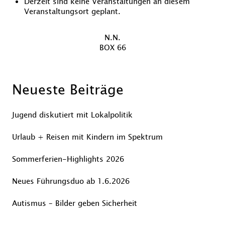
Derzeit sind keine Veranstaltungen an diesem
Veranstaltungsort geplant.
Beitragsnavigation
Vorheriger
N.N.
Nächster
Beitrag
BOX 66
Beitrag
Neueste Beiträge
Jugend diskutiert mit Lokalpolitik
Urlaub + Reisen mit Kindern im Spektrum
Sommerferien-Highlights 2026
Neues Führungsduo ab 1.6.2026
Autismus – Bilder geben Sicherheit