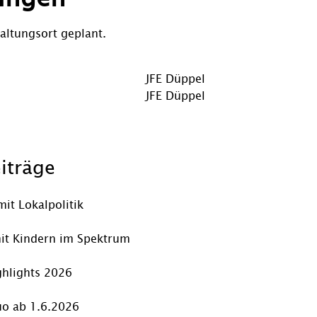
altungsort geplant.
Vorheriger
JFE Düppel
Beitrag
Nächster
JFE Düppel
Beitrag
iträge
mit Lokalpolitik
it Kindern im Spektrum
hlights 2026
o ab 1.6.2026