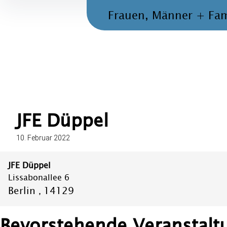
Inhalte
Frauen, Männer + Fam
überspringen
JFE Düppel
10. Februar 2022
JFE Düppel
Lissabonallee 6
Berlin
14129
,
Bevorstehende Veranstalt