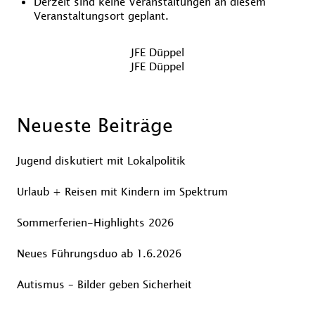
Derzeit sind keine Veranstaltungen an diesem
Veranstaltungsort geplant.
Beitragsnavigation
Vorheriger
JFE Düppel
Beitrag
Nächster
JFE Düppel
Beitrag
Neueste Beiträge
Jugend diskutiert mit Lokalpolitik
Urlaub + Reisen mit Kindern im Spektrum
Sommerferien-Highlights 2026
Neues Führungsduo ab 1.6.2026
Autismus – Bilder geben Sicherheit