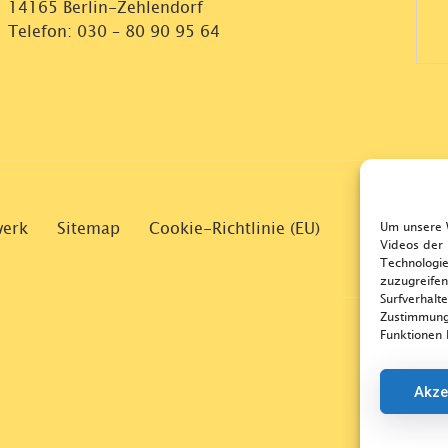
14165 Berlin-Zehlendorf
Telefon:
030 – 80 90 95 64
werk
Sitemap
Cookie-Richtlinie (EU)
Um unsere W
Videos der 
Technologie
zuzugreifen
Surfverhalt
Zustimmung
Funktionen 
Akze