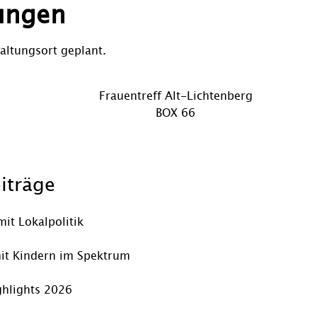
ungen
altungsort geplant.
Vorheriger
Frauentreff Alt-Lichtenberg
Beitrag
Nächster
BOX 66
Beitrag
iträge
mit Lokalpolitik
it Kindern im Spektrum
hlights 2026