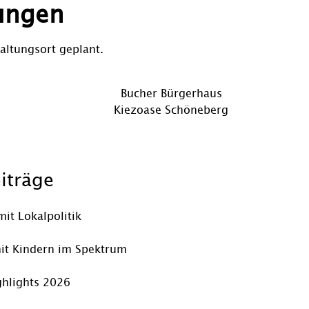
ungen
altungsort geplant.
Vorheriger
Bucher Bürgerhaus
Nächster
Beitrag
Kiezoase Schöneberg
Beitrag
iträge
mit Lokalpolitik
it Kindern im Spektrum
hlights 2026