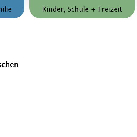
ilie
Kinder, Schule + Freizeit
schen