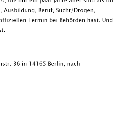
, die nur ein paar Jahre älter sind als du
, Ausbildung, Beruf, Sucht/Drogen,
 offiziellen Termin bei Behörden hast. Und
t.
enstr. 36 in 14165 Berlin, nach