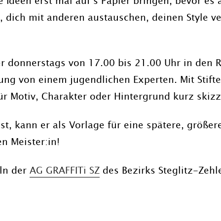
ste Ideen erst mal auf’s Papier bringen, bevor e
n, dich mit anderen austauschen, deinen Style 
r donnerstags von 17.00 bis 21.00 Uhr in den Rä
ng von einem jugendlichen Experten. Mit Stiften
ür Motiv, Charakter oder Hintergrund kurz skizz
t, kann er als Vorlage für eine spätere, größer
n Meister:in!
eln der
AG GRAFFITi SZ
des Bezirks Steglitz-Zehl