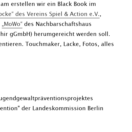
m erstellen wir ein Black Book im
ocke“ des Vereins Spiel & Action e.V.
,
d
„MoWo“
des Nachbarschaftshaus
phir gGmbH) herumgereicht werden soll.
entieren. Touchmaker, Lacke, Fotos, alles
 Jugendgewaltpräventionsprojektes
ävention" der Landeskommission Berlin