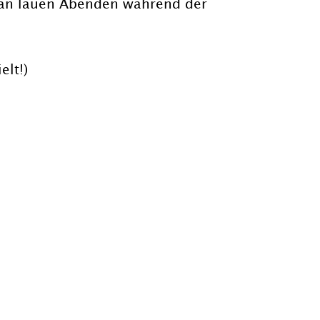
s an lauen Abenden während der
elt!)