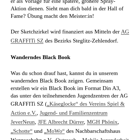
er als Vorlage für eine spätere, größere Spray-
Aktion dienen. Sieht man dich bald in der Hall of
Fame? Übung macht den Meister:in!
Der Sketchzirkel wird finanziert aus Mitteln der
AG
GRAFFITi SZ
des Bezirks Steglitz-Zehlendorf.
Wanderndes Black Book
Was du schon drauf hast, kannst du in unserem
wandernden Black Book zeigen. Gemeinsam
erstellen wir ein Black Book im Format Din A3,
das unter den teilnehmenden Jugendzentren der AG
GRAFFITi SZ (
„Käseglocke“ des Vereins Spiel &
Action e.V.
,
Jugend- und Familienzentrum
JeverNeun
,
JFE Albrecht Dürrer
,
MGH Phönix
,
„Schotte“
und
„MoWo“
des Nachbarschaftshaus