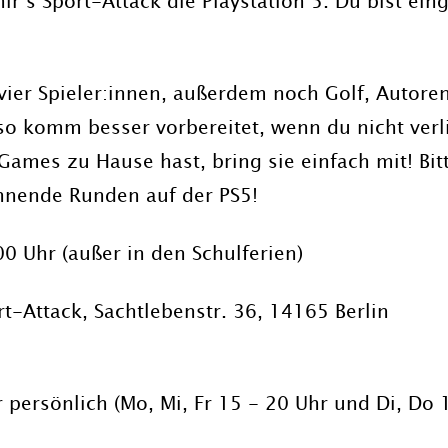
hir’s Sport-Attack die Playstation 5. Du bist e
u vier Spieler:innen, außerdem noch Golf, Autor
so komm besser vorbereitet, wenn du nicht verli
Games zu Hause hast, bring sie einfach mit! Bit
annende Runden auf der PS5!
0 Uhr (außer in den Schulferien)
t-Attack, Sachtlebenstr. 36, 14165 Berlin
 persönlich (Mo, Mi, Fr 15 - 20 Uhr und Di, Do 1